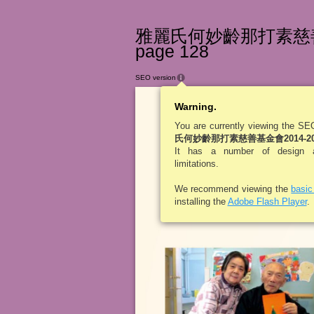
雅麗氏何妙齡那打素慈善基
page 128
SEO version
Warning.
You are currently viewing the SE
整體而言，本院服務廣受服務使用者的讚
氏何妙齡那打素慈善基金會2014-2
賞，全年收到院友及其家屬共
封書面讚
26
It has a number of design an
賞，表示感謝院方的照顧。而在年度服務
limitations.
調查分析中亦顯示超過
院友及其家屬
87%
的回應均滿意員工的服務態度，當中尤對
駐院醫生、復康及物理治療服務、飯廳及
We recommend viewing the
basi
走廊之整潔表示極度讚賞。
installing the
Adobe Flash Player
.