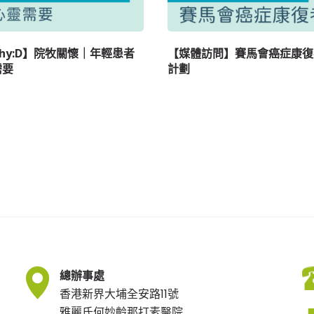
lthy:D】院牧關懷｜年輕患者
【媒體訪問】賽馬會癌症康復
需要
計劃
總辦事處
香港新界大埔全安路11號
雅麗氏何妙齡那打素醫院