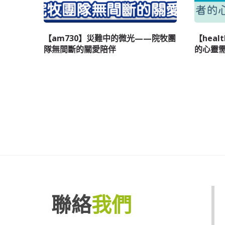
【am730】災難中的微光——院牧團
【hea
隊無間斷的關愛陪伴
的心靈
聯絡
我們