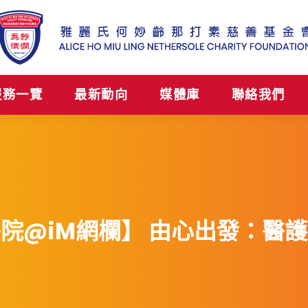
服務一覽
最新動向
媒體庫
聯絡我們
院@iM網欄】 由心出發：醫