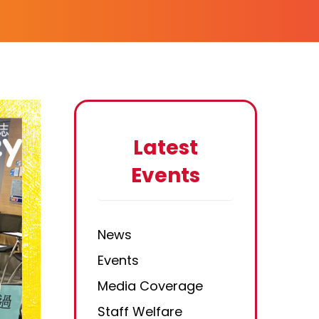
Latest
Events
News
Events
Media Coverage
Staff Welfare