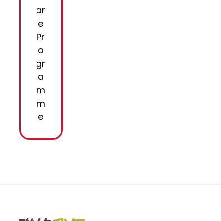
ar
e
Pr
o
gr
a
m
m
e