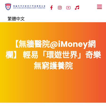
繁體中文
【無牆醫院@iMoney網
欄】 輕易「環遊世界」奇樂
無窮護養院