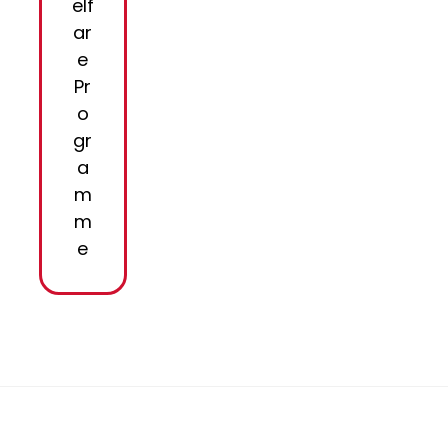
elf
ar
e
Pr
o
gr
a
m
m
e