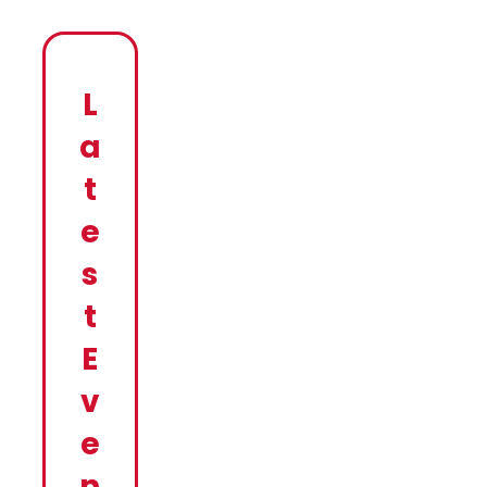
L
a
t
e
s
t
E
v
e
n