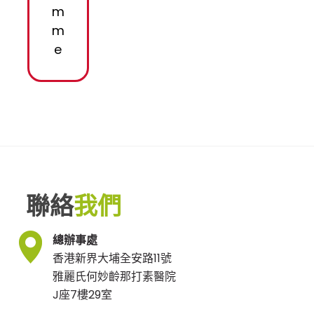
m
m
e
聯絡
我們
總辦事處
香港新界大埔全安路11號
雅麗氏何妙齡那打素醫院
J座7樓29室