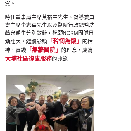
賀。
時任董事局主席莫裕生先生、督導委員
會主席李志華先生以及醫院行政總監冼
藝泉醫生分別致辭，祝願NORM團隊日
「矜憫為懷」
漸壯大，繼續彰顯
的精
「無牆醫院」
神，實踐
的理念，成為
大埔社區復康服務
的典範！
Pre
Nex