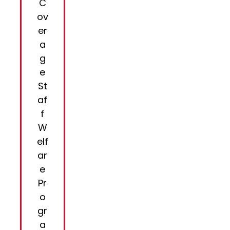
C
ov
er
a
g
e
St
af
f
W
elf
ar
e
Pr
o
gr
a