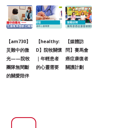
【am730】
【healthy:
【媒體訪
災難中的微
D】院牧關懷
問】賽馬會
光——院牧
｜年輕患者
癌症康復者
團隊無間斷
的心靈需要
關護計劃
的關愛陪伴