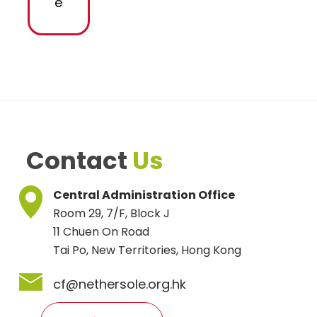
e
Contact
Us
Central Administration Office
Room 29, 7/F, Block J
11 Chuen On Road
Tai Po, New Territories, Hong Kong
cf@nethersole.org.hk