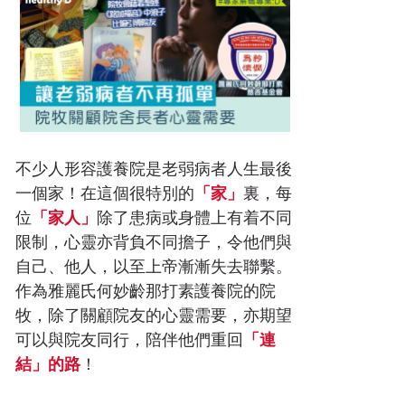
不少人形容護養院是老弱病者人生最後
一個家！在這個很特別的
「家」
裏，每
位
「家人」
除了患病或身體上有着不同
限制，心靈亦背負不同擔子，令他們與
自己、他人，以至上帝漸漸失去聯繫。
作為雅麗氏何妙齡那打素護養院的院
牧，除了關顧院友的心靈需要，亦期望
可以與院友同行，陪伴他們重回
「連
結」的路
！