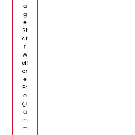
a
g
e
St
af
f
W
elf
ar
e
Pr
o
gr
a
m
m