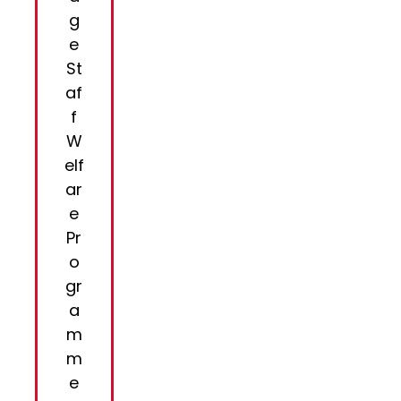
g
e
St
af
f
W
elf
ar
e
Pr
o
gr
a
m
m
e