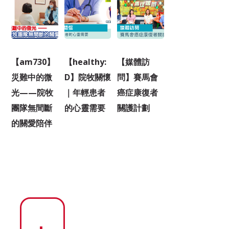
【am730】
【healthy:
【媒體訪
災難中的微
D】院牧關懷
問】賽馬會
光——院牧
｜年輕患者
癌症康復者
團隊無間斷
的心靈需要
關護計劃
的關愛陪伴