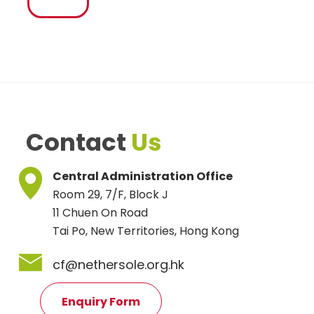
Contact
Us
Central Administration Office
Room 29, 7/F, Block J
11 Chuen On Road
Tai Po, New Territories, Hong Kong
cf@nethersole.org.hk
Enquiry Form