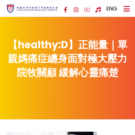
ENG
【healthy:D】正能量｜單
親媽痛症纏身面對極大壓力
院牧關顧 緩解心靈痛楚