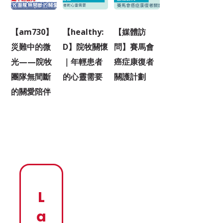
【am730】
【healthy:
【媒體訪
災難中的微
D】院牧關懷
問】賽馬會
光——院牧
｜年輕患者
癌症康復者
團隊無間斷
的心靈需要
關護計劃
的關愛陪伴
L
a