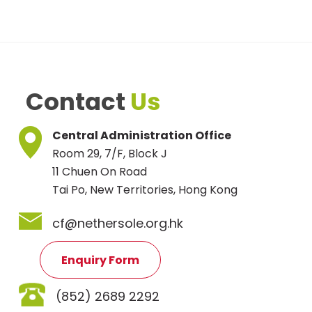
Contact
Us
Central Administration Office
Room 29, 7/F, Block J
11 Chuen On Road
Tai Po, New Territories, Hong Kong
cf@nethersole.org.hk
Enquiry Form
(852) 2689 2292