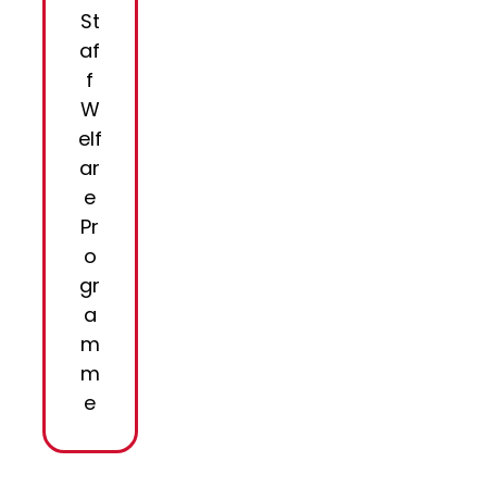
St
af
f
W
elf
ar
e
Pr
o
gr
a
m
m
e